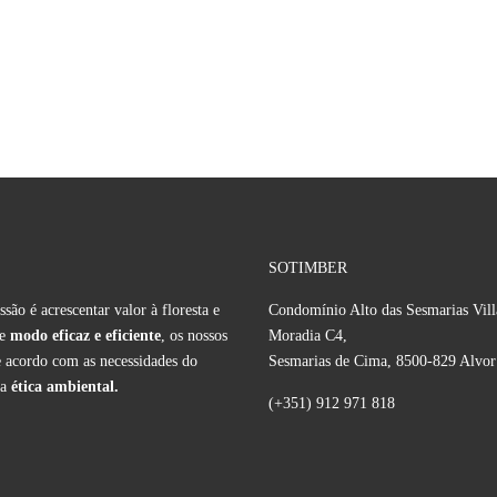
SOTIMBER
são é acrescentar valor à floresta e
Condomínio Alto das Sesmarias Vill
de
modo eficaz e eficiente
, os nossos
Moradia C4,
de acordo com as necessidades do
Sesmarias de Cima, 8500-829 Alvor
 a
ética ambiental.
(+351) 912 971 818