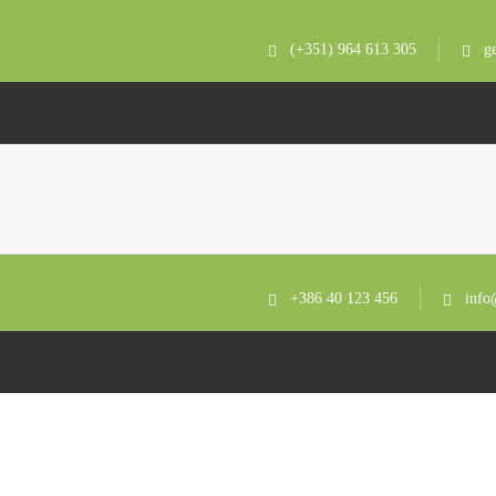
(+351) 964 613 305
g
+386 40 123 456
info